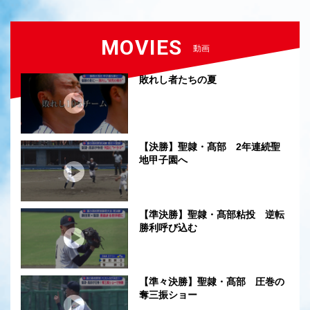
MOVIES
動画
敗れし者たちの夏
【決勝】聖隷・髙部 2年連続聖
地甲子園へ
【準決勝】聖隷・髙部粘投 逆転
勝利呼び込む
【準々決勝】聖隷・髙部 圧巻の
奪三振ショー