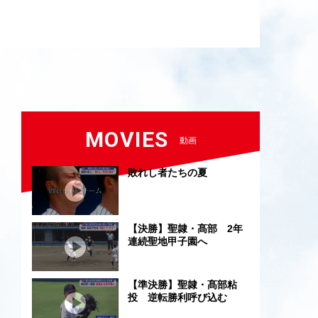
MOVIES
動画
敗れし者たちの夏
【決勝】聖隷・髙部 2年
連続聖地甲子園へ
【準決勝】聖隷・髙部粘
投 逆転勝利呼び込む