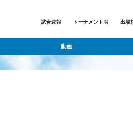
試合速報
トーナメント表
出場
動画