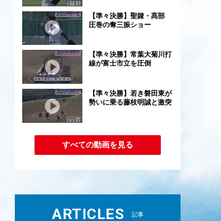
【準々決勝】聖隷・髙部
圧巻の奪三振ショー
【準々決勝】常葉大菊川打
線が富士市立を圧倒
【準々決勝】若き磐田東が
勢いに乗る藤枝明誠と激突
すべての動画を見る
ARTICLES
記事