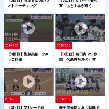
【3回戦】春王者知徳のラ
【3回戦】初シード藤枝
ストミーティング
東 あと１本が遠く…
2026.7.20
2026.7.20
【3回戦】聖隷髙部 150
【3回戦】島田商 VS 静
キロ連発
岡 伝統校対決の行方
2026.7.18
2026.7.17
【3回戦】第1シード知
春王者知徳は夏も制覇で