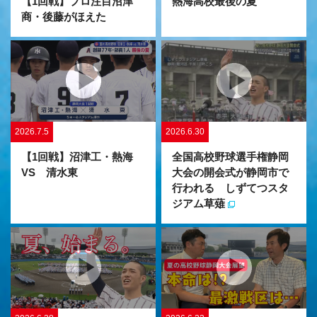
熱海高校最後の夏
【1回戦】プロ注目沼津
商・後藤がほえた
2026.7.5
2026.6.30
【1回戦】沼津工・熱海
全国高校野球選手権静岡
VS 清水東
大会の開会式が静岡市で
行われる しずてつスタ
ジアム草薙