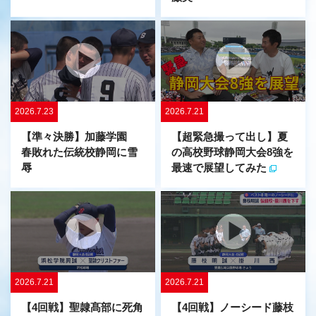
2026.7.23
2026.7.21
【準々決勝】加藤学園
【超緊急撮って出し】夏
春敗れた伝統校静岡に雪
の高校野球静岡大会8強を
辱
最速で展望してみた
2026.7.21
2026.7.21
【4回戦】聖隷髙部に死角
【4回戦】ノーシード藤枝