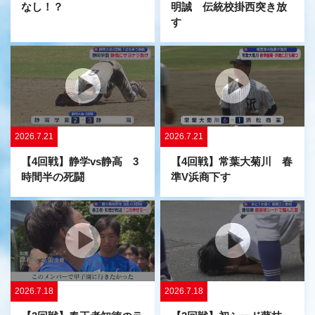
なし！？
明誠 伝統校掛西突き放
す
2026.7.21
2026.7.21
【4回戦】静学vs静高 3
【4回戦】常葉大菊川 春
時間半の死闘
準V浜商下す
2026.7.18
2026.7.18