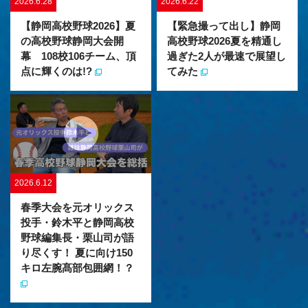
2026.6.28
2026.6.22
【静岡高校野球2026】夏
【緊急撮って出し】静岡
の高校野球静岡大会開
高校野球2026夏を精通し
幕 108校106チーム、頂
過ぎた2人が最速で展望し
点に輝くのは!?
てみた
2026.6.12
春季大会を元オリックス
投手・鈴木平と静岡高校
野球編集長・栗山司が語
り尽くす！ 夏に向け150
キロ左腕髙部包囲網！？