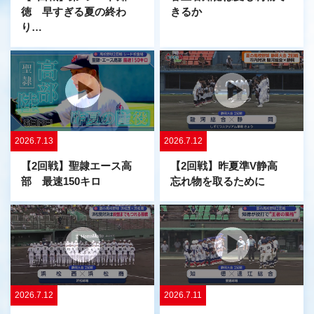
徳 早すぎる夏の終わ
きるか
り…
2026.7.13
2026.7.12
【2回戦】聖隷エース高
【2回戦】昨夏準V静高
部 最速150キロ
忘れ物を取るために
2026.7.12
2026.7.11