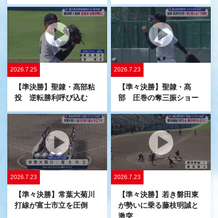
2026.7.25
2026.7.23
【準決勝】聖隷・髙部粘
【準々決勝】聖隷・髙
投 逆転勝利呼び込む
部 圧巻の奪三振ショー
2026.7.23
2026.7.23
【準々決勝】常葉大菊川
【準々決勝】若き磐田東
打線が富士市立を圧倒
が勢いに乗る藤枝明誠と
激突