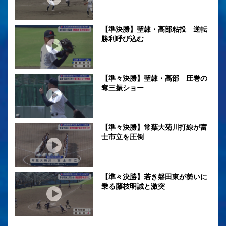
【準決勝】聖隷・髙部粘投 逆転
勝利呼び込む
【準々決勝】聖隷・髙部 圧巻の
奪三振ショー
【準々決勝】常葉大菊川打線が富
士市立を圧倒
【準々決勝】若き磐田東が勢いに
乗る藤枝明誠と激突