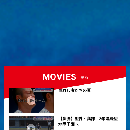
MOVIES
動画
敗れし者たちの夏
【決勝】聖隷・髙部 2年連続聖
地甲子園へ